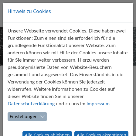
Direkt zur Hauptnavigation springen
Direkt zum Inhalt springen
Zur Unternavigation springen
Menu
Leistungen
Hinweis zu Cookies
Lösungen
Datenhandwerk
Unsere Webseite verwendet Cookies. Diese haben zwei
Leistungen
Sprachmodelle & LLMs
Funktionen: Zum einen sind sie erforderlich für die
grundlegende Funktionalität unserer Website. Zum
anderen können wir mit Hilfe der Cookies unsere Inhalte
Aktuell
Maschinelles Lernen & KI
für Sie immer weiter verbessern. Hierzu werden
pseudonymisierte Daten von Website-Besuchern
Use-Cases
Systementwicklung
gesammelt und ausgewertet. Das Einverständnis in die
Verwendung der Cookies können Sie jederzeit
Unternehmen
Forschung
Maschinelles-Lernen & KI
widerrufen. Weitere Informationen zu Cookies auf
dieser Website finden Sie in unserer
Kontakt
Die Verfahren aus dem Maschinellen-Lernen (Künstliche-
Datenschutzerklärung
und zu uns im
Impressum
.
Intelligenz) werden eingesetzt, um aus großen Datenmengen
Einstellungen
Muster bzw. Modelle zu extrahieren. Diese können dann auf
bisher unbekannte Daten in laufenden Prozessen für die
Validierung, die Prognose oder die Steuerung vergewendet
Alle Cookies ablehnen
Alle Cookies akzeptieren