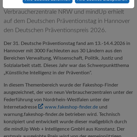
Das Projekt Fakeshop-Finder von der
Verbraucherzentrale NRW und mindUp erhielt
auf dem Deutschen Präventionstag in Hannover
den Deutschen Präventionspreis 2026.
Der 31. Deutsche Präventionstag fand am 13.-14.4.2026 in
Hannover mit 3000 Fachleuten aus 30 Ländern aus den
Bereichen Verwaltung, Wissenschaft, Politik, Justiz und
Solzialarbeit statt. Dieses Jahr war das Schwerpunktthema
„Künstliche Intelligenz in der Prävention“.
In diesem Themenbereich wurde der Fakeshop-Finder
ausgezeichnet, der von neun Verbraucherzentralen unter der
Federführung von Nordrhein-Westfalen unter der
Internetadresse
www.fakeshop-finder.de
und
warnung.fakeshop-finder.de betrieben wird. Technisch
konzipiert und entwickelt wurde dieser maßgeblich durch
die mindUp Web + Intelligence GmbH aus Konstanz. Der
erstmals ausgelobte Preis wird von der gemeinnützigen