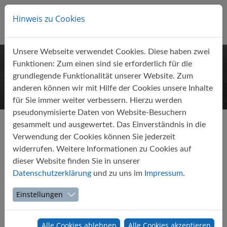
Direkt zur Hauptnavigation springen
Direkt zum Inhalt springen
Menu
Hinweis zu Cookies
Lösungen
Unsere Webseite verwendet Cookies. Diese haben zwei
Leistungen
Funktionen: Zum einen sind sie erforderlich für die
grundlegende Funktionalität unserer Website. Zum
anderen können wir mit Hilfe der Cookies unsere Inhalte
Aktuell
für Sie immer weiter verbessern. Hierzu werden
pseudonymisierte Daten von Website-Besuchern
Use-Cases
Startseite
Aktuell
gesammelt und ausgewertet. Das Einverständnis in die
Verwendung der Cookies können Sie jederzeit
Unternehmen
widerrufen. Weitere Informationen zu Cookies auf
Deutscher Präventionspreis 2026 für den
dieser Website finden Sie in unserer
Kontakt
Fakeshop-Finder
Datenschutzerklärung
und zu uns im
Impressum
.
Einstellungen
13.04.2026
Auszeichnung
Fake-Online-Shops
KI
Alle Cookies ablehnen
Alle Cookies akzeptieren