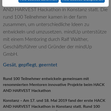
Am 17. und 18. Mai 2019 fand der erste HACK
AND HARVEST Hackathon in Konstanz statt. Die
rund 100 Teilnehmer kamen in der farm
zusammen, um unterschiedliche Ideen zu
entwickeln und umzusetzen. mindUp unterstütze
mit einem Mentoring durch Ralf Walther,
Geschäftsführer und Gründer der mindUp
GmbH.
Gesät, gepflegt, geerntet
Rund 100 Teilnehmer entwickeln gemeinsam mit
renommierten Mentoren innovative Projekte beim HACK
AND HARVEST Hackathon
Konstanz – Am 17. und 18. Mai 2019 fand der erste HACK
AND HARVEST Hackathon in Konstanz statt. Rund 100